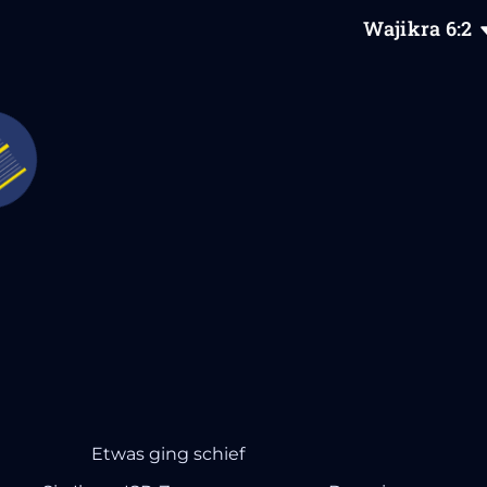
Wajikra
6
:2
Etwas ging schief