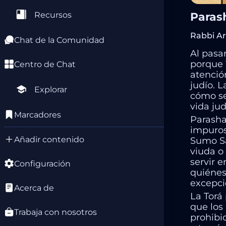
Paras
Recursos
Rabbi Ar
Chat de la Comunidad
Al pasa
porque 
Centro de Chat
atenció
judío. L
Explorar
cómo se
vida jud
Marcadores
Parasha
impuros
Añadir contenido
Sumo Sa
viuda o
servir 
Configuración
quiénes
excepci
Acerca de
La Torá 
que los
Trabaja con nosotros
prohibi