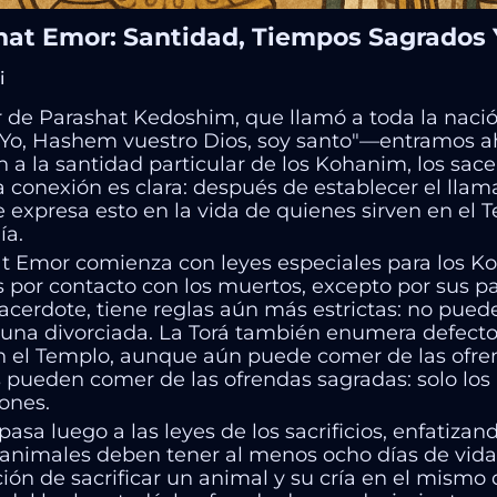
hat Emor: Santidad, Tiempos Sagrados 
i
r de Parashat Kedoshim, que llamó a toda la nación
Yo, Hashem vuestro Dios, soy santo"—entramos ah
n a la santidad particular de los Kohanim, los sace
a conexión es clara: después de establecer el llama
 expresa esto en la vida de quienes sirven en el T
ía.
t Emor comienza con leyes especiales para los Ko
 por contacto con los muertos, excepto por sus pa
cerdote, tiene reglas aún más estrictas: no puede
 una divorciada. La Torá también enumera defectos
en el Templo, aunque aún puede comer de las ofren
 pueden comer de las ofrendas sagradas: solo los
ones.
pasa luego a las leyes de los sacrificios, enfatiza
 animales deben tener al menos ocho días de vida 
ción de sacrificar un animal y su cría en el mismo