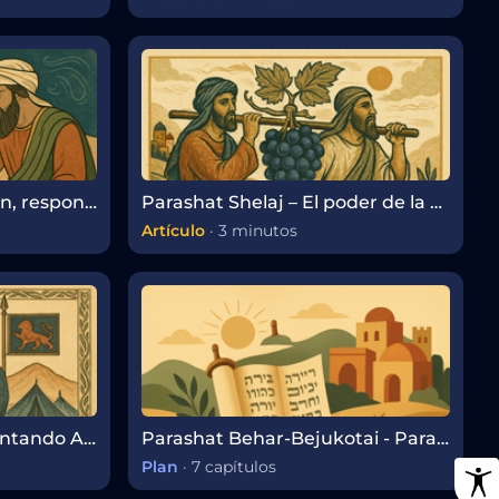
Parashat Koraj: Rebelión, responsabilidad y la búsqueda del verdadero liderazgo
Parashat Shelaj – El poder de la perspectiva y el desafío de la fe
Artículo
·
3 minutos
Parashat Bemidbar: Contando Almas, Encontrando Propósito
Parashat Behar-Bejukotai - Parashá Semanal
Plan
·
7 capítulos