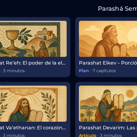
Parashá Se
Parashat Re’eh: El poder de la elección y la responsabilidad de la santidad
·
3 minutos
Plan
·
7 capítulos
Parashat Va’ethanan: El corazón de la Torá y el eco del Sinaí
·
3 minutos
Artículo
·
3 minutos