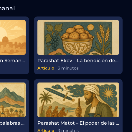
manal
Parashat Eikev – Porción Semanal de la Torá
Parashat Ekev – La bendición de una vida fiel
Artículo
·
3 minutos
Parashat Devarim: Las palabras finales de Moshé y el poder de la memoria
Parashat Matot – El poder de las palabras y la responsabilidad del liderazgo
Artículo
·
3 minutos