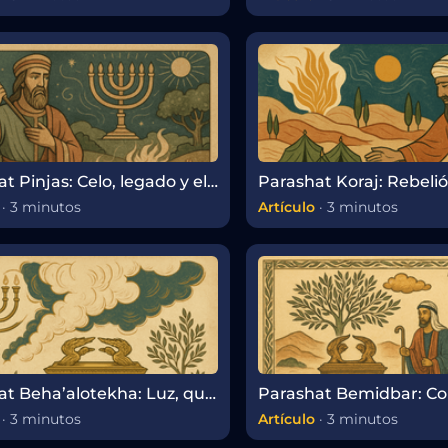
Parashat Pinjas: Celo, legado y el poder de la continuidad
·
3 minutos
Artículo
·
3 minutos
Parashat Beha’alotekha: Luz, queja y liderazgo en el desierto
·
3 minutos
Artículo
·
3 minutos