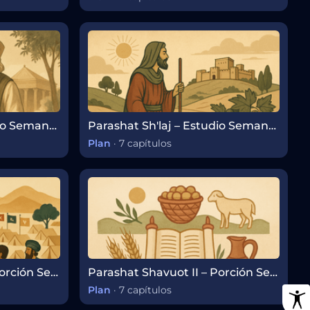
Parashat Koraj – Estudio Semanal de la Porción de la Torá
Parashat Sh'laj – Estudio Semanal de la Parashá
Plan
·
7 capítulos
Parashat Bamidbar – Porción Semanal de la Torá
Parashat Shavuot II – Porción Semanal de la Torá
Plan
·
7 capítulos