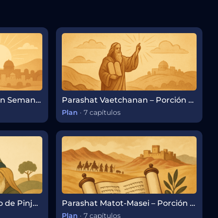
Parashat Eikev – Porción Semanal de la Torá
Parashat Vaetchanan – Porción Semanal de la Torá
Plan
·
7 capítulos
Parashat Pinjas – El celo de Pinjas y las transiciones de liderazgo
Parashat Matot-Masei – Porción Semanal de la Torá
Plan
·
7 capítulos