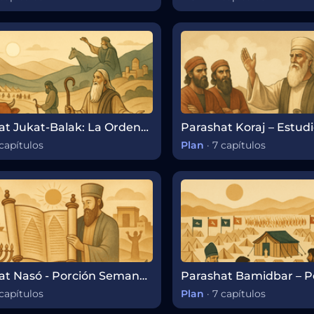
Parashat Jukat-Balak: La Ordenanza de la Vaca Roja, los Últimos Viajes de Moshé y la Conspiración de Balak
capítulos
Plan
·
7 capítulos
Parashat Nasó - Porción Semanal de la Torá
capítulos
Plan
·
7 capítulos