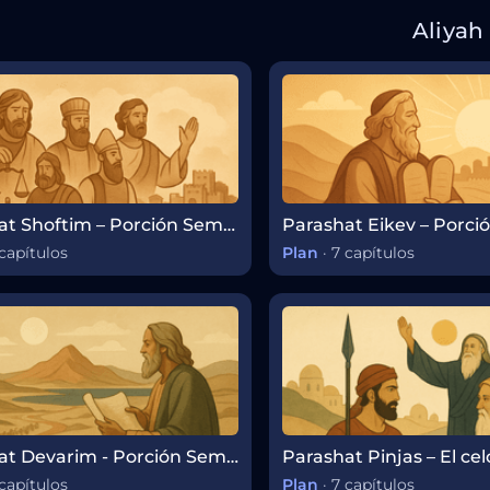
Aliyah
Parashat Shoftim – Porción Semanal de la Torá
capítulos
Plan
·
7 capítulos
Parashat Devarim - Porción Semanal de la Torá
capítulos
Plan
·
7 capítulos