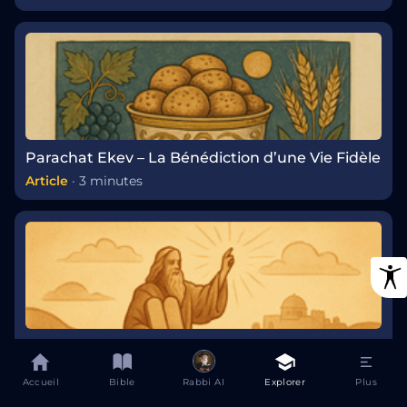
Parachat Ekev – La Bénédiction d’une Vie Fidèle
Article
·
3 minutes
Parachat Vaetchanan – Paracha hebdomadaire
Plan
·
7 chapitres
Accueil
Bible
Rabbi AI
Explorer
Plus