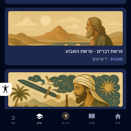
פרשת דברים - פרשת השבוע
תוכנית
·
7 פרקים
פרשת מטות – כוחן של מילים ואחריות ההנהגה
מאמר
·
2 דקות
בית
תנ"ך
רב AI
עיון
עוד