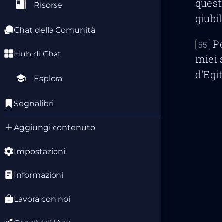
quest
Risorse
giubil
Chat della Comunità
Pe
55
Hub di Chat
miei 
d'Egit
Esplora
Segnalibri
Aggiungi contenuto
Impostazioni
Informazioni
Lavora con noi