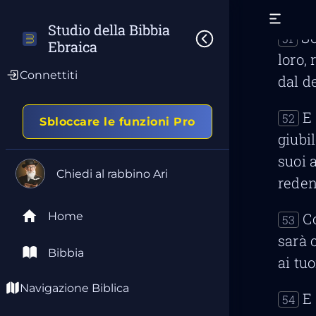
di un
Studio della Bibbia 
Se
51
Ebraica
loro,
Connettiti
dal d
E
52
Sbloccare le funzioni Pro
giubil
suoi a
Chiedi al rabbino Ari
reden
Home
C
53
sarà 
Bibbia
ai tuo
Navigazione Biblica
E
54