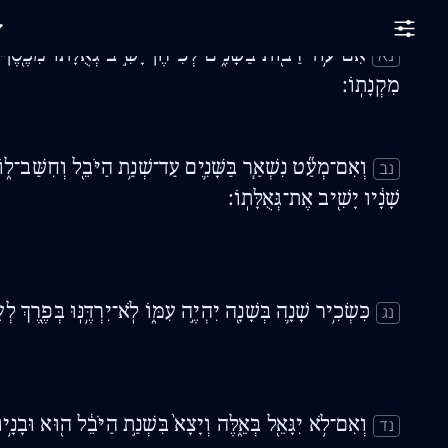
אִם־ע֥וֹד רַבּ֖וֹת בַּשָּׁנִ֑ים לְפִיהֶן֙ יָשִׁ֣יב גְּאֻלָּת֔וֹ מִכֶּ֖סֶף
נא
מִקְנָתֽוֹ׃
וְאִם־מְעַ֞ט נִשְׁאַ֧ר בַּשָּׁנִ֛ים עַד־שְׁנַ֥ת הַיֹּבֵ֖ל וְחִשַּׁב־ל֑וֹ 
נב
שָׁנָ֔יו יָשִׁ֖יב אֶת־גְּאֻלָּתֽוֹ׃
כִּשְׂכִ֥יר שָׁנָ֛ה בְּשָׁנָ֖ה יִהְיֶ֣ה עִמּ֑וֹ לֹֽא־יִרְדֶּ֥נּֽוּ בְּפֶ֖רֶךְ לְע
נג
וְאִם־לֹ֥א יִגָּאֵ֖ל בְּאֵ֑לֶּה וְיָצָא֙ בִּשְׁנַ֣ת הַיֹּבֵ֔ל ה֖וּא וּבָנָ֥יו
נד