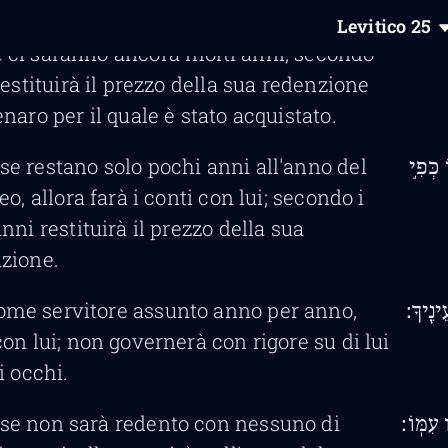
 servo assunto sarà con lui.
Levitico
25
 ci saranno ancora molti anni, secondo
 restituirà il prezzo della sua redenzione
enaro per il quale è stato acquistato.
 se restano solo pochi anni all'anno del
כְּפִ֣י
eo, allora farà i conti con lui; secondo i
nni restituirà il prezzo della sua
zione.
ome servitore assunto anno per anno,
ֵינֶֽיךָ׃
con lui; non governerà con rigore su di lui
i occhi.
 se non sarà redento con nessuno di
 עִמּֽוֹ׃