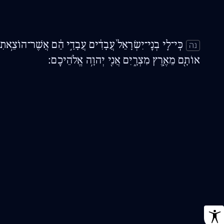
כִּֽי־לִ֤י בְנֵֽי־יִשְׂרָאֵל֙ עֲבָדִ֔ים עֲבָדַ֣י הֵ֔ם אֲשֶׁר־הוֹצֵ֥אתִ
נה
אוֹתָ֖ם מֵאֶ֣רֶץ מִצְרָ֑יִם אֲנִ֖י יְהוָ֥ה אֱלֹהֵיכֶֽם׃