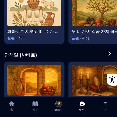
파라샤트 샤부옷 II – 주간 토라 portion
플랜
·
7 장
플랜
·
4 장
안식일 (샤바트)
감사의 시편(테힐림): 감사의 한 주
플랜
·
7 장
플랜
·
7 장
홈
성경
탐색
더
Rabbi AI