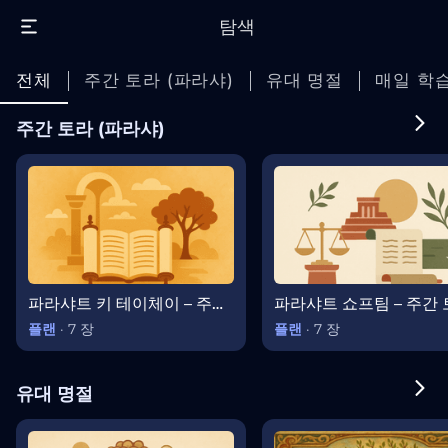
탐색
전체
주간 토라 (파라샤)
유대 명절
매일 학
주간 토라 (파라샤)
파라샤트 키 테이체이 – 주간 토라 분문
플랜
·
7 장
플랜
·
7 장
유대 명절