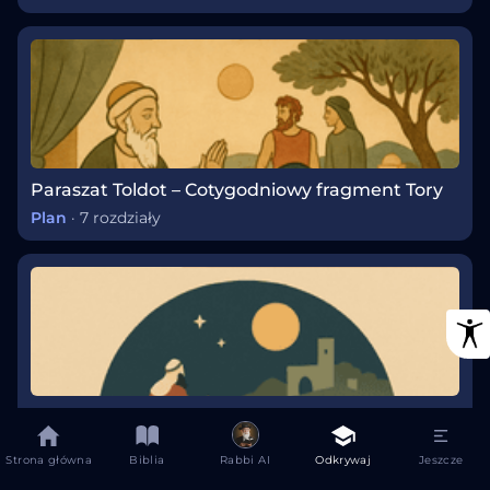
Paraszat Toldot – Cotygodniowy fragment Tory
Plan
·
7 rozdziały
Paraszat Lech-Lecha – Cotygodniowy fragment Tory
Plan
·
7 rozdziały
Strona główna
Biblia
Rabbi AI
Odkrywaj
Jeszcze