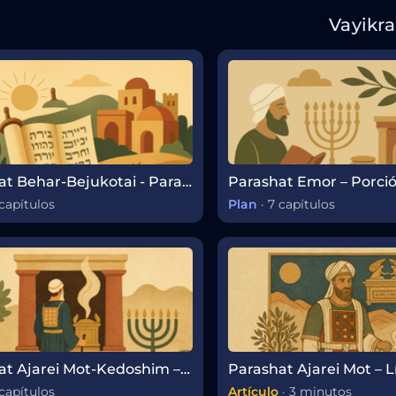
Vayikra
Parashat Behar-Bejukotai - Parashá Semanal
capítulos
Plan
·
7 capítulos
Parashat Ajarei Mot-Kedoshim – Parashá Semanal de la Torá
capítulos
Artículo
·
3 minutos