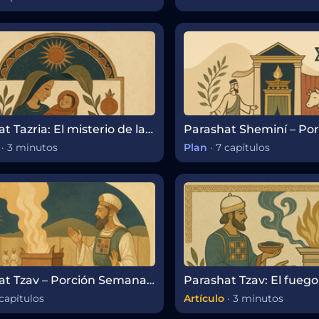
Parashat Tazria: El misterio de la vida, la pureza y el crecimiento humano
·
3 minutos
Plan
·
7 capítulos
Parashat Tzav – Porción Semanal de la Torá
capítulos
Artículo
·
3 minutos