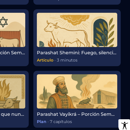
Parashat Sheminí – Porción Semanal de la Torá
Parashat Shemini: Fuego, silencio y los límites de la santidad
Artículo
·
3 minutos
Parashat Tzav: El fuego que nunca se apaga
Parashat Vayikrá – Porción Semanal de la Torá
Plan
·
7 capítulos