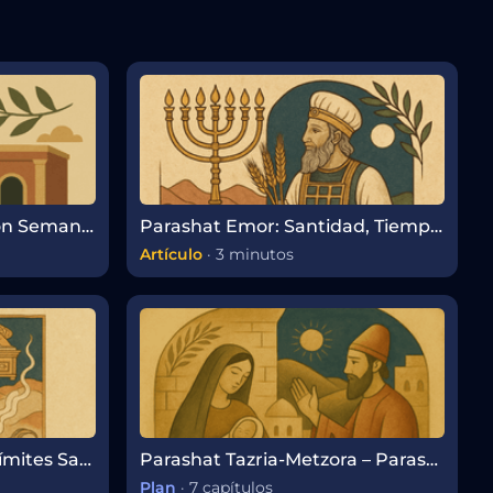
Parashat Emor – Porción Semanal de la Torá
Parashat Emor: Santidad, Tiempos Sagrados y el Poder de la Palabra
Artículo
·
3 minutos
Parashat Ajarei Mot – Límites Sagrados y el Camino hacia la Santidad
Parashat Tazria-Metzora – Parashá Semanal
Plan
·
7 capítulos